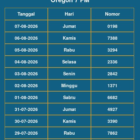
Tanggal
Hari
Nomor
07-08-2026
Jumat
0198
06-08-2026
Kamis
7388
05-08-2026
Rabu
3294
04-08-2026
Selasa
2336
03-08-2026
Senin
2842
02-08-2026
Minggu
1371
01-08-2026
Sabtu
6682
31-07-2026
Jumat
4927
30-07-2026
Kamis
3390
29-07-2026
Rabu
7862