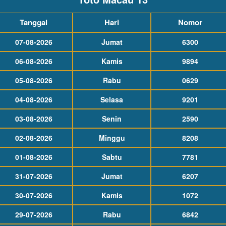
Tanggal
Hari
Nomor
07-08-2026
Jumat
6300
06-08-2026
Kamis
9894
05-08-2026
Rabu
0629
04-08-2026
Selasa
9201
03-08-2026
Senin
2590
02-08-2026
Minggu
8208
01-08-2026
Sabtu
7781
31-07-2026
Jumat
6207
30-07-2026
Kamis
1072
29-07-2026
Rabu
6842