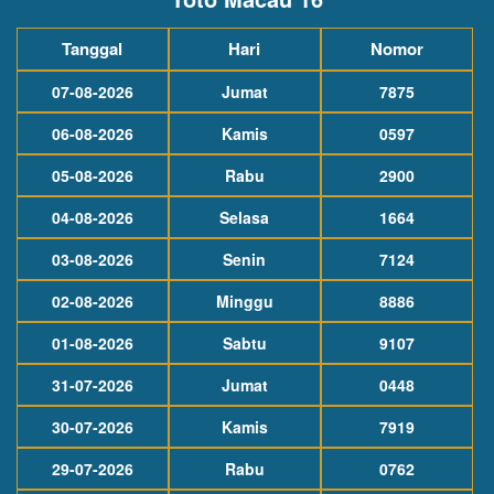
Tanggal
Hari
Nomor
07-08-2026
Jumat
7875
06-08-2026
Kamis
0597
05-08-2026
Rabu
2900
04-08-2026
Selasa
1664
03-08-2026
Senin
7124
02-08-2026
Minggu
8886
01-08-2026
Sabtu
9107
31-07-2026
Jumat
0448
30-07-2026
Kamis
7919
29-07-2026
Rabu
0762