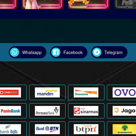
Whatsapp
Facebook
Telegram