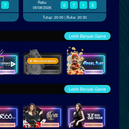
Rabu
7
0
7
1
5
05/08/2026
Tutup: 20:00 | Buka: 20:30
Lebih Banyak Game
⚙ Maintenance
Lebih Banyak Game