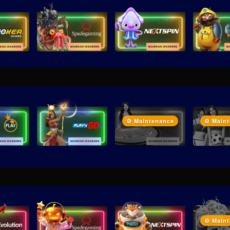
⚙ Maintenance
⚙ Main
⚙ Main