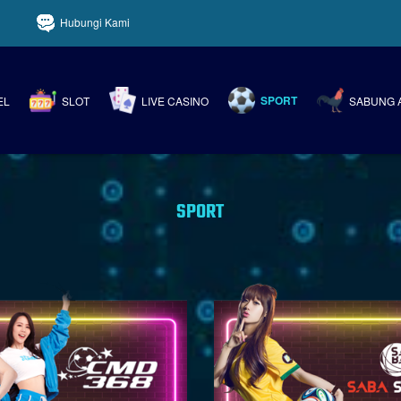
i
Hubungi Kami
SPORT
EL
SLOT
LIVE CASINO
SABUNG 
SPORT