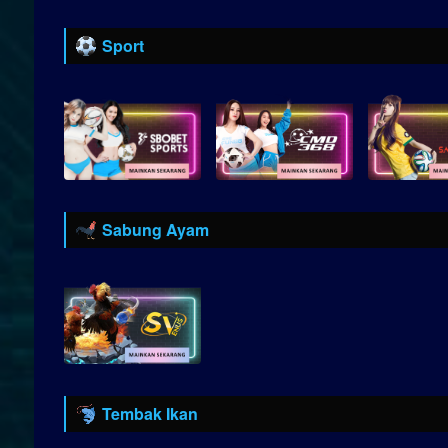
Sport
Sabung Ayam
Tembak Ikan