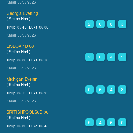
Kamis 06/08/2026
Georgia Evening
( Setiap Hari )
2
0
8
3
Tutup: 05:45 | Buka: 06:00
Kamis 06/08/2026
LISBOA 4D 06
( Setiap Hari )
2
0
4
9
Tutup: 06:00 | Buka: 06:10
Kamis 06/08/2026
Michigan Evenin
( Setiap Hari )
0
6
4
8
Tutup: 06:15 | Buka: 06:35
Kamis 06/08/2026
BRITISHPOOLS6D 06
( Setiap Hari )
5
4
6
0
Tutup: 06:30 | Buka: 06:45