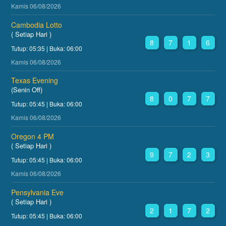
Kamis 06/08/2026
Cambodia Lotto
( Setiap Hari )
8
7
1
6
Tutup: 05:35 | Buka: 06:00
Kamis 06/08/2026
Texas Evening
(Senin Off)
8
0
7
7
Tutup: 05:45 | Buka: 06:00
Kamis 06/08/2026
Oregon 4 PM
( Setiap Hari )
9
7
2
3
Tutup: 05:45 | Buka: 06:00
Kamis 06/08/2026
Pensylvania Eve
( Setiap Hari )
2
1
7
2
Tutup: 05:45 | Buka: 06:00