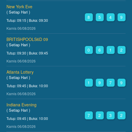
New York Eve
( Setiap Hari )
8
5
4
9
Tutup: 09:15 | Buka: 09:30
Kamis 06/08/2026
BRITISHPOOLS6D 09
( Setiap Hari )
0
6
1
2
Tutup: 09:30 | Buka: 09:45
Kamis 06/08/2026
Atlanta Lottery
( Setiap Hari )
1
9
7
9
Tutup: 09:45 | Buka: 10:00
Kamis 06/08/2026
Indiana Evening
( Setiap Hari )
7
2
3
2
Tutup: 09:45 | Buka: 10:00
Kamis 06/08/2026