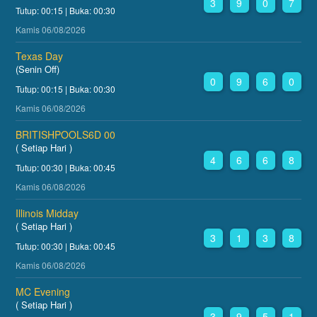
3
9
0
7
Tutup: 00:15 | Buka: 00:30
Kamis 06/08/2026
Texas Day
(Senin Off)
0
9
6
0
Tutup: 00:15 | Buka: 00:30
Kamis 06/08/2026
BRITISHPOOLS6D 00
( Setiap Hari )
4
6
6
8
Tutup: 00:30 | Buka: 00:45
Kamis 06/08/2026
Illinois Midday
( Setiap Hari )
3
1
3
8
Tutup: 00:30 | Buka: 00:45
Kamis 06/08/2026
MC Evening
( Setiap Hari )
3
9
5
1