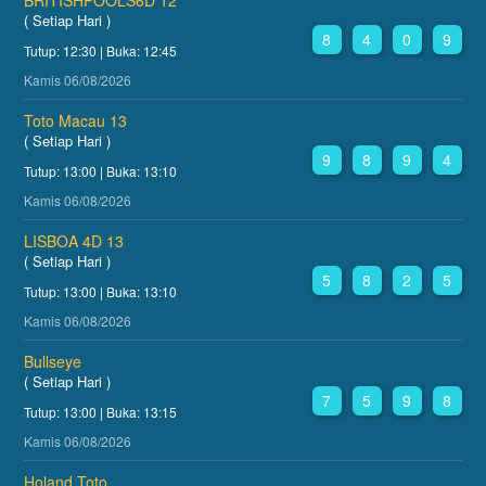
BRITISHPOOLS6D 12
( Setiap Hari )
8
4
0
9
Tutup: 12:30 | Buka: 12:45
Kamis 06/08/2026
Toto Macau 13
( Setiap Hari )
9
8
9
4
Tutup: 13:00 | Buka: 13:10
Kamis 06/08/2026
LISBOA 4D 13
( Setiap Hari )
5
8
2
5
Tutup: 13:00 | Buka: 13:10
Kamis 06/08/2026
Bullseye
( Setiap Hari )
7
5
9
8
Tutup: 13:00 | Buka: 13:15
Kamis 06/08/2026
Holand Toto