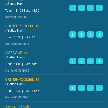
( Setiap Hari )
9
9
7
2
Tutup: 13:10 | Buka: 13:30
Kamis 06/08/2026
BRITISHPOOLS6D 13
( Setiap Hari )
2
1
4
1
Tutup: 13:30 | Buka: 13:45
Kamis 06/08/2026
LISBOA 4D 14
( Setiap Hari )
9
2
9
1
Tutup: 14:00 | Buka: 14:10
Kamis 06/08/2026
BRITISHPOOLS6D 14
( Setiap Hari )
4
0
8
5
Tutup: 14:30 | Buka: 14:45
Kamis 06/08/2026
Tasmania Pools