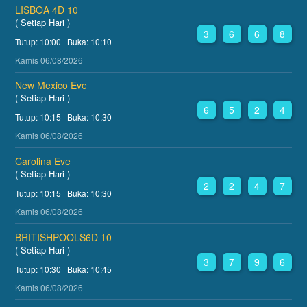
LISBOA 4D 10
( Setiap Hari )
3
6
6
8
Tutup: 10:00 | Buka: 10:10
Kamis 06/08/2026
New Mexico Eve
( Setiap Hari )
6
5
2
4
Tutup: 10:15 | Buka: 10:30
Kamis 06/08/2026
Carolina Eve
( Setiap Hari )
2
2
4
7
Tutup: 10:15 | Buka: 10:30
Kamis 06/08/2026
BRITISHPOOLS6D 10
( Setiap Hari )
3
7
9
6
Tutup: 10:30 | Buka: 10:45
Kamis 06/08/2026